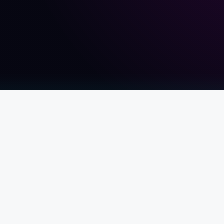
LIENS UTILES
C
✆
Abonnements et Contrats
s
✉
Nos Expertises
🌐
S
Régler ma facture
Portfolio