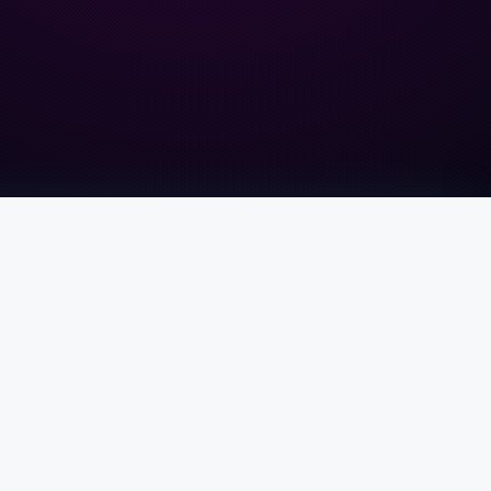
ONTACT
WhatsApp : +49 1521 3868353
info@webadvancedservice.com
upport 24/7